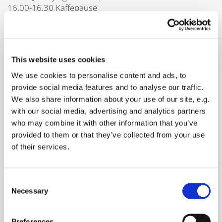
16.00-16.30 Kaffepause
____________________________________
”Fiskeolie – Er der stadig ingen ben i det?”
Effekten af fiskeolie tilskud hos børn, unge og voksne
This website uses cookies
Chair: Mette Kristensen og Susanne Bügel
16.30-17.00 n-3 LCPUFA og CNS funktion: Teoretisk
We use cookies to personalise content and ads, to
baggrund og nye resultater om appetit
provide social media features and to analyse our traffic.
Lotte Lauritzen, Signe Damsbo-Svendsen & Mia
We also share information about your use of our site, e.g.
Dybkjær Rønsholdt, KU-LIFE
with our social media, advertising and analytics partners
17.00-17.30 n-3 LCPUFA status, koncentration og
who may combine it with other information that you’ve
indlæring hos danske skolebørn i OPUS
provided to them or that they’ve collected from your use
Skolemadsprojekt
of their services.
Louise Bergmann Sørensen, KU-LIFE
17.30-18.00 n-3 LCPUFA-status, fysisk aktivitet og
markører for metabolisk syndrom i OPUS
Consent
Skolemadspilotprojekt
Necessary
Selection
Camilla Trab Damsgaard, KU-LIFE
_____________________________________
Preferences