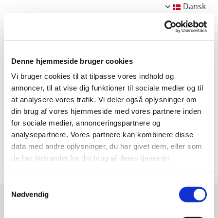
Dansk
Denne hjemmeside bruger cookies
Møder i 2019
Vi bruger cookies til at tilpasse vores indhold og
annoncer, til at vise dig funktioner til sociale medier og til
Feb 2019: Generalforsamling og møde om Vitamin
at analysere vores trafik. Vi deler også oplysninger om
D berigelse og ernæringsstatus
din brug af vores hjemmeside med vores partnere inden
for sociale medier, annonceringspartnere og
Nov 2019: Sustainable diets – how to eat both
healthy and climate-friendly?
analysepartnere. Vores partnere kan kombinere disse
data med andre oplysninger, du har givet dem, eller som
de har indsamlet fra din brug af deres tjenester.
Samtykkevalg
Nødvendig
Selskabet for Ernæringsforskning /
Danish Nutrition Society