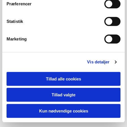
Forperson Dorthe Corfitzen Pedersen
Præferencer
Center for Klinisk Forskning og Forebyggelse,
Bispebjerg og Frederiksberg Hospital
Nordre Fasanvej 57
Statistik
2000 Frederiksberg
CVR-nummer:
33114168
Marketing
Kontakt os
Mail:
sfe@sfe.dk
Vis detaljer
Intranet
Tillad alle cookies
Tillad valgte
© SfE 2021
Kun nødvendige cookies